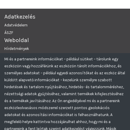
Adatkezelés
Adatvédelem
ÁSZF
Weboldal
Hírdetmények
Rólunk
Mi és a partnereink információkat – például sütiket – tárolunk egy
Támogatás
eszközön vagy hozzáférünk az eszközön tárolt információkhoz, és
Elérhetőség
személyes adatokat – például egyedi azonosítókat és az eszköz által
Kapcsolatfelvétel
küldött alapvető információkat – kezelünk személyre szabott
hirdetések és tartalom nyújtásához, hirdetés- és tartalomméréshez,
GYIK
nézettségi adatok gyűjtéséhez, valamint termékek kifejlesztéséhez
és a termékek javításához. Az Ön engedélyével mi és a partnereink
Pomáz Önkormányzat Aukciós rendszere
© 2026 Minden Jog
eszközleolvasásos módszerrel szerzett pontos geolokációs
Fenntartva.
adatokat és azonosítási információkat is felhasználhatunk. A
Greencomp Aukciós rendszer
Feliratkozom az Pomáz aukciós hírlevelére
megfelelő helyre kattintva hozzájárulhat ahhoz, hogy mi és a
partnereink a fent leírtak szerint adatkezelést végezzünk. Másik